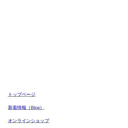
コ
ン
テ
ン
ツ
に
ス
キ
ッ
プ
トップページ
新着情報（Blog）
オンラインショップ